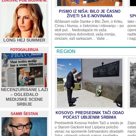
LUKOVIĆ PIŠE BOJANI M.
PISMO IZ NIŠA: BILO JE ČASNO
ŽIVETI SA E-NOVINAMA
SP
Iščitavam vaše članke o Blic Ženi, o Kriku,
Iako 
Cinsu i Nunsu, o čekrcima i nitovanju – po
pone
stoti put… Nedostajaće mi vaša
cijen
neponovljiva duhovitost, vaša ironija,
radit
cinizam, vaš sarkazam… Vaše …
i naj
LONG HEJ SUMMER
FOTOGALERIJA
REGION
NECENZURISANE LAŽI
– OGLEDALO
MEDIJSKE SCENE
SRBIJE
KOSOVO: PREDSEDNIK TAČI ODAO
SAMIR ŠESTAN
POČAST UBIJENIM SRBIMA
Predsednik Kosova Hašim Tači u sredu je
Zaje
u Starom Gackom kod Lipljana položio
osta
venac na spomenik četrnaestoro stradalih
nacio
Srba, ubijenih odmah nakon završetka
godin