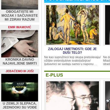
OBOGATISTE MI
MOZAK I SAČUVASTE
MI ZDRAV RAZUM
EMIR IMAMOVIĆ
ZALOGAJ UMETNOSTI: GDE JE
DUŠI TELO?
Ne kao supružnici/ koji skupa prebolevaju/
Ne da
KRONIKA DAVNO
ožiljke srebroljubive svakidašnjice/
Mlad
NAJAVLJENE SMRTI
ljubavnici se sastaju samo/ u naponu …
strad
JEBAĆEMO IH JOŠ!
E-PLUS
U ZEMLJI SLEPACA,
JEDNOOKI SU VOĐE