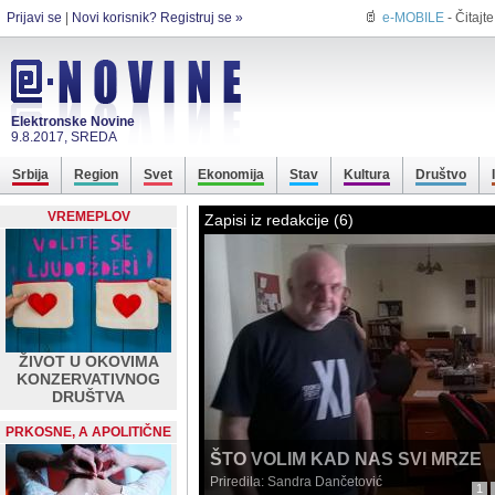
Prijavi se
|
Novi korisnik? Registruj se »
e-MOBILE
- Čitajt
Elektronske Novine
9.8.2017, SREDA
Srbija
Region
Svet
Ekonomija
Stav
Kultura
Društvo
VREMEPLOV
Zapisi iz redakcije (6)
ŽIVOT U OKOVIMA
KONZERVATIVNOG
DRUŠTVA
PRKOSNE, A APOLITIČNE
ŠTO VOLIM KAD NAS SVI MRZE
Priredila:
Sandra Dančetović
1