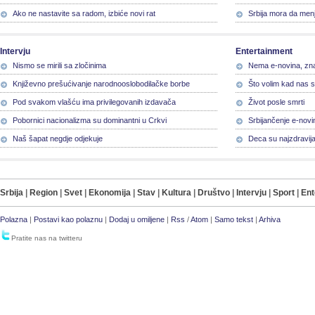
Ako ne nastavite sa radom, izbiće novi rat
Srbija mora da menj
Intervju
Entertainment
Nismo se mirili sa zločinima
Nema e-novina, zna
Književno prešućivanje narodnooslobodilačke borbe
Što volim kad nas 
Pod svakom vlašću ima privilegovanih izdavača
Život posle smrti
Pobornici nacionalizma su dominantni u Crkvi
Srbijančenje e-novi
Naš šapat negdje odjekuje
Deca su najzdravij
Srbija
|
Region
|
Svet
|
Ekonomija
|
Stav
|
Kultura
|
Društvo
|
Intervju
|
Sport
|
Ent
Polazna
|
Postavi kao polaznu
|
Dodaj u omiljene
|
Rss
/
Atom
|
Samo tekst
|
Arhiva
Pratite nas na twitteru