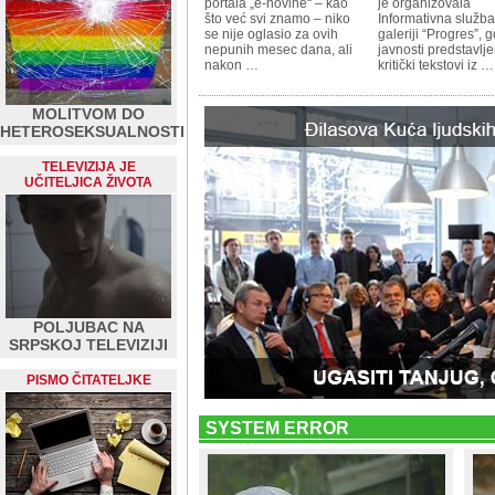
portala „e-novine“ – kao
je organizovala
što već svi znamo – niko
Informativna služb
se nije oglasio za ovih
galeriji “Progres”, 
nepunih mesec dana, ali
javnosti predstavlje
nakon …
kritički tekstovi iz …
MOLITVOM DO
HETEROSEKSUALNOSTI
TELEVIZIJA JE
UČITELJICA ŽIVOTA
POLJUBAC NA
SRPSKOJ TELEVIZIJI
PISMO ČITATELJKE
SYSTEM ERROR