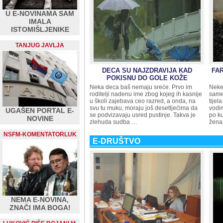
U E-NOVINAMA SAM
IMALA
ISTOMIŠLJENIKE
TANJUG JAVLJA
DECA SU NAJZDRAVIJA KAD
FA
POKISNU DO GOLE KOŽE
Neka deca baš nemaju sreće. Prvo im
Neke 
roditelji nadenu ime zbog kojeg ih kasnije
same
u školi zajebava ceo razred, a onda, na
tije
svu tu muku, moraju još desetljećima da
vodi
UGAŠEN PORTAL E-
se podvizavaju usred pustinje. Takva je
po ku
NOVINE
zlehuda sudba …
žena
NSFM-KOMENTATORLUK
E-DRUŠTVO
NEMA E-NOVINA,
ZNAČI IMA BOGA!