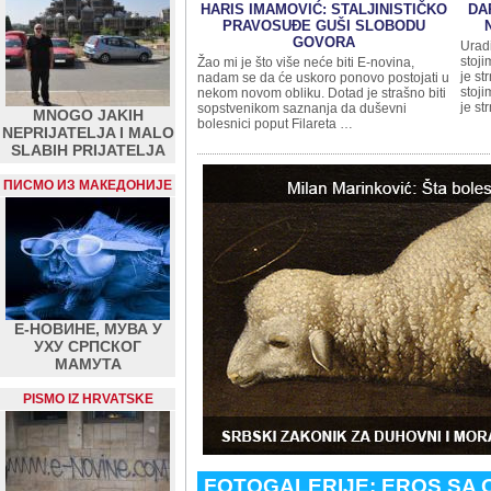
HARIS IMAMOVIĆ: STALJINISTIČKO
DA
PRAVOSUĐE GUŠI SLOBODU
GOVORA
Uradi
stoji
Žao mi je što više neće biti E-novina,
je st
nadam se da će uskoro ponovo postojati u
stoji
nekom novom obliku. Dotad je strašno biti
je st
sopstvenikom saznanja da duševni
MNOGO JAKIH
bolesnici poput Filareta …
NEPRIJATELJA I MALO
SLABIH PRIJATELJA
ПИСМО ИЗ МАКЕДОНИЈЕ
Е-НОВИНЕ, МУВА У
УХУ СРПСКОГ
МАМУТА
PISMO IZ HRVATSKE
FOTOGALERIJE: EROS SA 