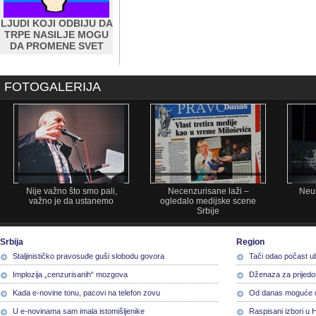
LJUDI KOJI ODBIJU DA
TRPE NASILJE MOGU
DA PROMENE SVET
FOTOGALERIJA
Nije važno što smo pali,
Necenzurisane laži –
Neus
važno je da ustanemo
ogledalo medijske scene
Srbije
Srbija
Region
Staljinističko pravosuđe guši slobodu govora
Tači odao počast u
Implozija „cenzurisanih“ mozgova
Dženaza za prijedo
Kada e-novine tonu, pacovi na telefon zovu
Od danas moguće o
U e-novinama sam imala istomišljenike
Raspisani izbori u 