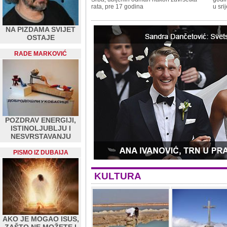
rata, pre 17 godina
u sri
NA PIZDAMA SVIJET
OSTAJE
RADE MARKOVIĆ
POZDRAV ENERGIJI,
ISTINOLJUBLJU I
NESVRSTAVANJU
PISMO IZ DUBAIJA
KULTURA
AKO JE MOGAO ISUS,