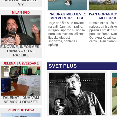
ZAŠTO NE MOŽETE I
VI?
MILAN BGD
PREDRAG MILOJEVIĆ:
IVAN GORAN KO
MRTVO MORE TUGE
MOJ GRO
To je ono što su e-novine
Nimalo nije slučajn
na satiričan način radile:
najvećega hrvatsk
istrajno i uporno su vodile
pjesnika srpskih st
borbu sa avetima fašizma,
pod ustašama, Iva
ljudske gluposti,
Gora¬na Kovačića, 
snobizma, pohlepe i
četnici. Ivan Goran 
opšteg …
…
E-NOVINE, INFORMER I
DANAS – SITNE
RAZLIKE
JELENA SA ZVEZDARE
SVET PLUS
TALENAT I DUH VAM
NE MOGU ODUZETI
PISMO S KOSOVA