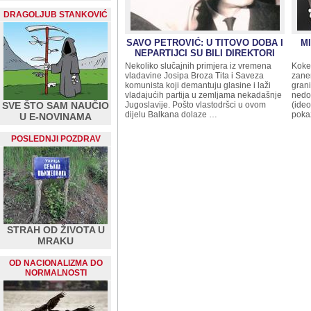
DRAGOLJUB STANKOVIĆ
SAVO PETROVIĆ: U TITOVO DOBA I
M
NEPARTIJCI SU BILI DIREKTORI
Nekoliko slučajnih primjera iz vremena
Koket
vladavine Josipa Broza Tita i Saveza
zanem
komunista koji demantuju glasine i laži
gran
vladajućih partija u zemljama nekadašnje
nedop
SVE ŠTO SAM NAUČIO
Jugoslavije. Pošto vlastodršci u ovom
(ideo
dijelu Balkana dolaze …
poka
U E-NOVINAMA
POSLEDNJI POZDRAV
STRAH OD ŽIVOTA U
MRAKU
OD NACIONALIZMA DO
NORMALNOSTI