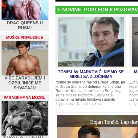
E-NOVINE: POSLEDNJI POZDRAV,
DRAG QUEENS U
RUSIJI
MUŠKE PRIVILEGIJE
TOMISLAV MARKOVIĆ: NISMO SE
M
MIRILI SA ZLOČINIMA
VIŠE ZARAĐUJEM I
Nismo se diferencirali od Druge Srbije, jer
„Only
OZBILJNIJE ME
je Druga Srbija, po definiciji koju je dao
legen
SHVATAJU
Radomir Konstantinović, ona Srbija koja
legen
se ne miri sa zločinom. E-novine su
novin
PARAGRAF NA MOZGU
objavile na hiljade tekstova i gomilu
„cenz
feljtona o zločinima koje su …
nesm