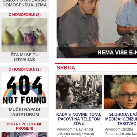
ZAKON O UKIDANJU
HOMOSEKSUALIZMA
O HOMOFOBIJI (2)
ŠTA MI SE TU
IZDVAJAŠ
SRBIJA
O HOMOFOBIJI (1)
MUČKI NAPADI
TASTATUROM
KADA E-NOVINE TONU,
SLOBODA LAŽ
PACOVI NA TELEFON
MEDIJA: CENZU
ZOVU
TASOVAC
BOG NE ŽELI DA ME
PROMENI
Povodom najavljenog
Povodom izložbe
gašenja našeg i vašeg
“Necenzurisane laži