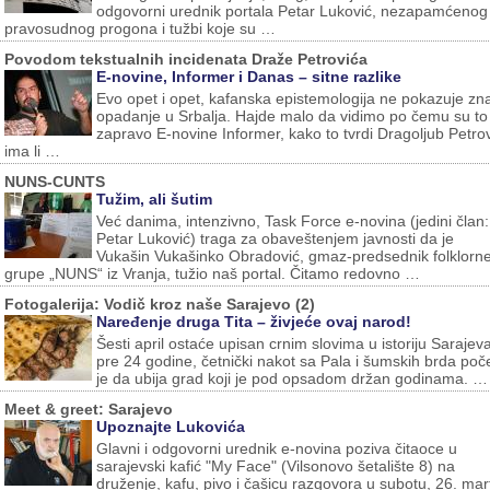
odgovorni urednik portala Petar Luković, nezapamćenog
pravosudnog progona i tužbi koje su …
Povodom tekstualnih incidenata Draže Petrovića
E-novine, Informer i Danas – sitne razlike
Evo opet i opet, kafanska epistemologija ne pokazuje zn
opadanje u Srbalja. Hajde malo da vidimo po čemu su to
zapravo E-novine Informer, kako to tvrdi Dragoljub Petrov
ima li …
NUNS-CUNTS
Tužim, ali šutim
Već danima, intenzivno, Task Force e-novina (jedini član:
Petar Luković) traga za obaveštenjem javnosti da je
Vukašin Vukašinko Obradović, gmaz-predsednik folklorn
grupe „NUNS“ iz Vranja, tužio naš portal. Čitamo redovno …
Fotogalerija: Vodič kroz naše Sarajevo (2)
Naređenje druga Tita – živjeće ovaj narod!
Šesti april ostaće upisan crnim slovima u istoriju Sarajeva
pre 24 godine, četnički nakot sa Pala i šumskih brda poč
je da ubija grad koji je pod opsadom držan godinama. …
Meet & greet: Sarajevo
Upoznajte Lukovića
Glavni i odgovorni urednik e-novina poziva čitaoce u
sarajevski kafić "My Face" (Vilsonovo šetalište 8) na
druženje, kafu, pivo i čašicu razgovora u subotu, 26. mar