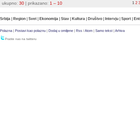
ukupno:
30
| prikazano:
1 – 10
1
2
Srbija
|
Region
|
Svet
|
Ekonomija
|
Stav
|
Kultura
|
Društvo
|
Intervju
|
Sport
|
Ent
Polazna
|
Postavi kao polaznu
|
Dodaj u omiljene
|
Rss
/
Atom
|
Samo tekst
|
Arhiva
Pratite nas na twitteru