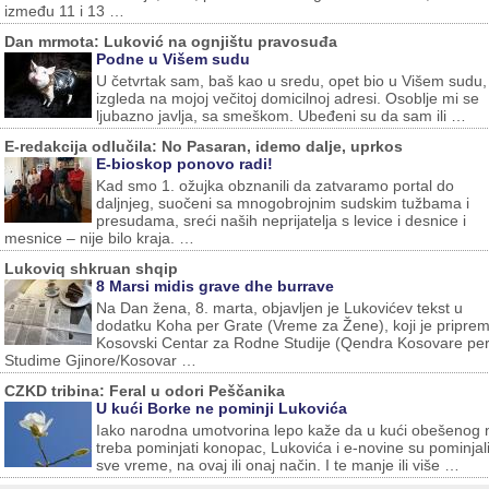
između 11 i 13 …
Dan mrmota: Luković na ognjištu pravosuđa
Podne u Višem sudu
U četvrtak sam, baš kao u sredu, opet bio u Višem sudu,
izgleda na mojoj večitoj domicilnoj adresi. Osoblje mi se
ljubazno javlja, sa smeškom. Ubeđeni su da sam ili …
E-redakcija odlučila: No Pasaran, idemo dalje, uprkos
E-bioskop ponovo radi!
Kad smo 1. ožujka obznanili da zatvaramo portal do
daljnjeg, suočeni sa mnogobrojnim sudskim tužbama i
presudama, sreći naših neprijatelja s levice i desnice i
mesnice – nije bilo kraja. …
Lukoviq shkruan shqip
8 Marsi midis grave dhe burrave
Na Dan žena, 8. marta, objavljen je Lukovićev tekst u
dodatku Koha per Grate (Vreme za Žene), koji je priprem
Kosovski Centar za Rodne Studije (Qendra Kosovare pe
Studime Gjinore/Kosovar …
CZKD tribina: Feral u odori Peščanika
U kući Borke ne pominji Lukovića
Iako narodna umotvorina lepo kaže da u kući obešenog 
treba pominjati konopac, Lukovića i e-novine su pominjal
sve vreme, na ovaj ili onaj način. I te manje ili više …