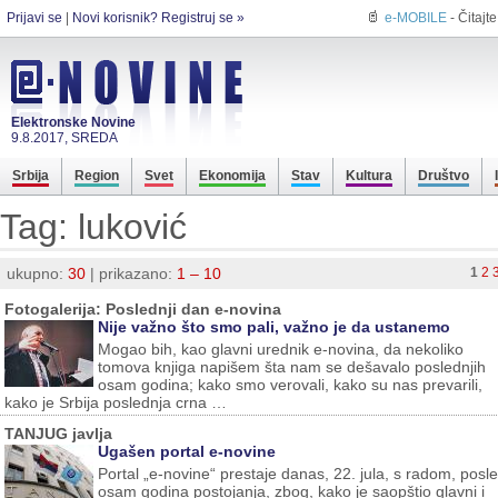
Prijavi se
|
Novi korisnik? Registruj se »
e-MOBILE
- Čitajt
Elektronske Novine
9.8.2017, SREDA
Srbija
Region
Svet
Ekonomija
Stav
Kultura
Društvo
Tag: luković
ukupno:
30
| prikazano:
1 – 10
1
2
Fotogalerija: Poslednji dan e-novina
Nije važno što smo pali, važno je da ustanemo
Mogao bih, kao glavni urednik e-novina, da nekoliko
tomova knjiga napišem šta nam se dešavalo poslednjih
osam godina; kako smo verovali, kako su nas prevarili,
kako je Srbija poslednja crna …
TANJUG javlja
Ugašen portal e-novine
Portal „e-novine“ prestaje danas, 22. jula, s radom, posle
osam godina postojanja, zbog, kako je saopštio glavni i