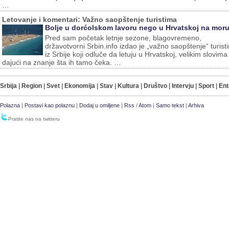
…
Letovanje i komentari: Važno saopštenje turistima
Bolje u dorćolskom lavoru nego u Hrvatskoj na mor
Pred sam početak letnje sezone, blagovremeno,
državotvorni Srbin.info izdao je „važno saopštenje“ turist
iz Srbije koji odluče da letuju u Hrvatskoj, velikim slovima
dajući na znanje šta ih tamo čeka. …
Srbija
|
Region
|
Svet
|
Ekonomija
|
Stav
|
Kultura
|
Društvo
|
Intervju
|
Sport
|
Ent
Polazna
|
Postavi kao polaznu
|
Dodaj u omiljene
|
Rss
/
Atom
|
Samo tekst
|
Arhiva
Pratite nas na twitteru