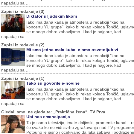
napadaju sa …
Zapisi iz redakcije (3)
Diktator s ljudskim likom
Iako ima dana kada je atmosfera u redakciji "kao na
koncertu YU grupe", kako bi rekao kolega Tončić, uglav
se mnogo dobro zabavljamo. I kad je najgore, kad
napadaju sa …
Zapisi iz redakcije (2)
Mi smo jedna mala kuća, nismo osvetoljubivi
Iako ima dana kada je atmosfera u redakciji "kao na
koncertu YU grupe", kako bi rekao kolega Tončić, uglav
se mnogo dobro zabavljamo. I kad je najgore, kad
napadaju sa …
Zapisi iz redakcije (1)
Tako su govorile e-novine
Iako ima dana kada je atmosfera u redakciji "kao na
koncertu YU grupe", kako bi rekao kolega Tončić, uglav
se mnogo dobro zabavljamo. I kad je najgore, kad
napadaju sa …
Gledali smo, ne gledajte: „Praktična žena“, TV Prva
Ubi nas emancipacija
To je samo televizija, imate daljinski, promenite kanal – r
će svako ko ne vidi svrhu zgražavanja nad TV programo
Potpuno je jasno i očekivano da laka zabava i podilaženj