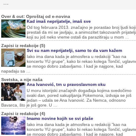
…
Over & out: Oproštaj od e-novina
Kad imaš neprijatelje, imaš sve
Od tog februara 2013. značajno je porastao broj ljudi koji
prestali da mi se javljaju, a animozitet takozvanih prijatelj
koji su još neko vreme ostali da parazitiraju u mom …
Zapisi iz redakcije (5)
Svi su nam neprijatelji, samo to da vam kažem
Iako ima dana kada je atmosfera u redakciji "kao na
koncertu YU grupe", kako bi rekao kolega Tončić, uglav
se mnogo dobro zabavljamo. I kad je najgore, kad
napadaju sa …
Svetska, a nije naša
Ana Ivanović, trn u pravoslavnom oku
U moru istorijski značajnih događaja kojima svedočimo
svaki dan, pored sakupljanja Pokemona, izdvaja se još
jedan – udala se Ana Ivanović. Za Nemca, odnosno
Bavarca, što je još gore. U …
Zapisi iz redakcije (4)
Imamo novine kojih se svi plaše
Iako ima dana kada je atmosfera u redakciji "kao na
koncertu YU grupe", kako bi rekao kolega Tončić, uglav
se mnogo dobro zabavljamo. I kad je najgore, kad