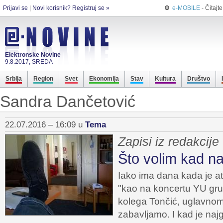
Prijavi se
|
Novi korisnik? Registruj se »
e-MOBILE
- Čitajt
Elektronske Novine
9.8.2017, SREDA
Srbija
Region
Svet
Ekonomija
Stav
Kultura
Društvo
Sandra Dančetović
22.07.2016 – 16:09 u
Tema
Zapisi iz redakcije 
Što volim kad n
Iako ima dana kada je at
"kao na koncertu YU gru
kolega Tončić, uglavno
zabavljamo. I kad je naj