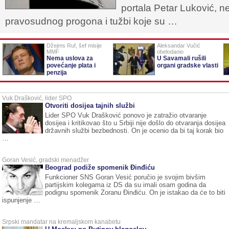
portala Petar Luković,
pravosudnog progona i tužbi koje su …
Džejms Ruf, šef misije
Aleksandar Vučić
MMF
obelodanio
Nema uslova za
U Savamali rušili
povećanje plata i
organi gradske vlasti
penzija
Vuk Drašković, lider SPO
Otvoriti dosijea tajnih službi
Lider SPO Vuk Drašković ponovo je zatražio otvaranje
dosijea i kritikovao što u Srbiji nije došlo do otvaranja dosijea
državnih službi bezbednosti. On je ocenio da bi taj korak bio
…
Goran Vesić, gradski menadžer
Beograd podiže spomenik Đinđiću
Funkcioner SNS Goran Vesić poručio je svojim bivšim
partijskim kolegama iz DS da su imali osam godina da
podignu spomenik Zoranu Đinđiću. On je istakao da će to biti
ispunjenje …
Srpski mandatar na kremaljskom kanabetu