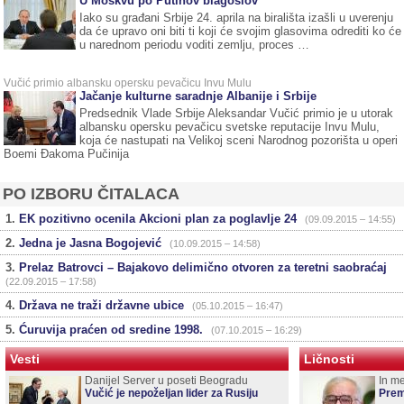
U Moskvu po Putinov blagoslov
Iako su građani Srbije 24. aprila na birališta izašli u uverenju
da će upravo oni biti ti koji će svojim glasovima odrediti ko će
u narednom periodu voditi zemlju, proces …
Vučić primio albansku opersku pevačicu Invu Mulu
Jačanje kulturne saradnje Albanije i Srbije
Predsednik Vlade Srbije Aleksandar Vučić primio je u utorak
albansku opersku pevačicu svetske reputacije Invu Mulu,
koja će nastupati na Velikoj sceni Narodnog pozorišta u operi
Boemi Đakoma Pučinija
PO IZBORU ČITALACA
EK pozitivno ocenila Akcioni plan za poglavlje 24
(09.09.2015 – 14:55)
Jedna je Jasna Bogojević
(10.09.2015 – 14:58)
Prelaz Batrovci – Bajakovo delimično otvoren za teretni saobraćaj
(22.09.2015 – 17:58)
Država ne traži državne ubice
(05.10.2015 – 16:47)
Ćuruvija praćen od sredine 1998.
(07.10.2015 – 16:29)
Vesti
Ličnosti
Danijel Server u poseti Beogradu
In m
Vučić je nepoželjan lider za Rusiju
Prem