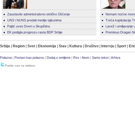
Zaustavite administrativno etničko čišćenje
Nemam noćne more j
UNS i NUNS predali medije tajkunima
Treća kapitulacija T
Pajtić uveo Dveri u Skupštinu
Lavež i umiljavanje 
EK podigla prognozu rasta BDP Srbije
Preminuo Dragan Ni
Srbija
|
Region
|
Svet
|
Ekonomija
|
Stav
|
Kultura
|
Društvo
|
Intervju
|
Sport
|
Ent
Polazna
|
Postavi kao polaznu
|
Dodaj u omiljene
|
Rss
/
Atom
|
Samo tekst
|
Arhiva
Pratite nas na twitteru