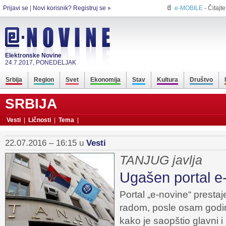
Prijavi se
|
Novi korisnik? Registruj se »
e-MOBILE
- Čitajt
Elektronske Novine
24.7.2017, PONEDELJAK
Srbija
Region
Svet
Ekonomija
Stav
Kultura
Društvo
SRBIJA
Vesti
|
Ličnosti
|
Tema
|
22.07.2016 – 16:15 u
Vesti
TANJUG javlja
Ugašen portal e
Portal „e-novine“ prestaj
radom, posle osam godin
kako je saopštio glavni 