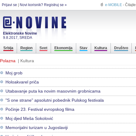
Prijavi se
|
Novi korisnik? Registruj se »
e-MOBILE
- Čitajt
Elektronske Novine
9.8.2017, SREDA
Srbija
Region
Svet
Ekonomija
Stav
Kultura
Društvo
Polazna
| Kultura
Moj grob
Holoakvarel priča
Utabavanje puta ka novim masovnim grobnicama
"S one strane" apsolutni pobednik Pulskog festivala
Počinje 23. Festival evropskog filma
Moj djed Meša Sokolović
Memorijalni turizam u Jugoslaviji