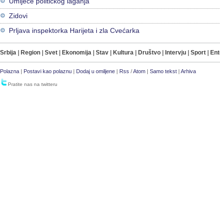
Umijeće političkog laganja
Zidovi
Prljava inspektorka Harijeta i zla Cvećarka
Srbija
|
Region
|
Svet
|
Ekonomija
|
Stav
|
Kultura
|
Društvo
|
Intervju
|
Sport
|
Ent
Polazna
|
Postavi kao polaznu
|
Dodaj u omiljene
|
Rss
/
Atom
|
Samo tekst
|
Arhiva
Pratite nas na twitteru